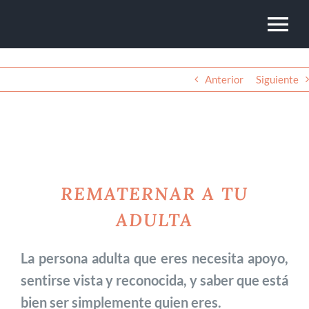
Saltar
Tog
al
contenido
Nav
Anterior
Siguiente
REMATERNAR A TU ADULTA
REMATERNAR A TU
ADULTA
La persona adulta que eres necesita apoyo,
sentirse vista y reconocida, y saber que está
bien ser simplemente quien eres.