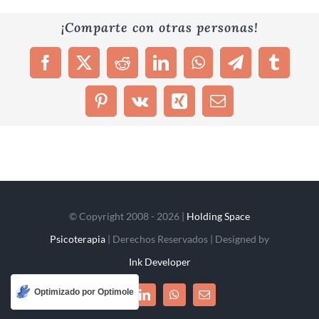
¡Comparte con otras personas!
Facebook
X
Reddit
LinkedIn
WhatsApp
Telegram
Tumblr
Pinterest
Vk
Xing
Correo
electrónico
© Copyright 2008 - 2026 |
Holding Space
Psicoterapia
| Derechos Reservados | Designed by
Ink Developer
Optimizado por Optimole